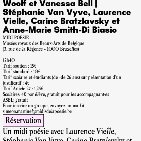
Woolf et Vanessa Bell |
Stéphanie Van Vyve, Laurence
Vielle, Carine Bratzlavsky et
Anne-Marie Smith-Di Biasio
MIDI POÉSIE
Musées royaux des Beaux-Arts de Belgique
(3, rue de la Régence - 1000 Bruxelles)
12h40
Tarif soutien : 15€
Tarif standard : 10€
Tarif scolaire et étudiants (de -de 26 ans) sur présentation d'un
justificatif : 4€
Tarif Article 27 : 1,25€
Scolaires: 4€ par élève, gratuit pour les accompagnant·es
ASBL: gratuit
Pour inscrire un groupe, envoyez un mail à
simeon.martinel@midisdelapoesie.be
Réservation
Un midi poésie avec Laurence Vielle,
Stéphanie Van Vyve, Carine Bratzlavsky
et