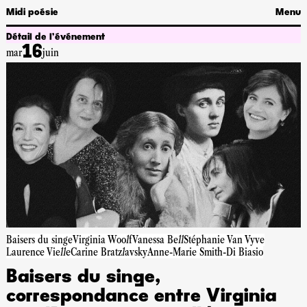
Midi poésie
Menu
Détail de l’événement
16
mar
juin
Baisers du singe
Virginia Woolf
Vanessa Bell
Stéphanie Van Vyve
Laurence Vielle
Carine Bratzlavsky
Anne-Marie Smith-Di Biasio
Baisers du singe,
correspondance entre Virginia