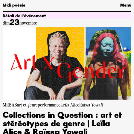
Midi poésie
Menu
Détail de l’événement
23
dim
novembre
MRBAB
art et genre
performance
Leïla Alice
Raïssa Yowali
Collections in Question : art et
stéréotypes de genre | Leïla
Alice & Raïssa Yowali