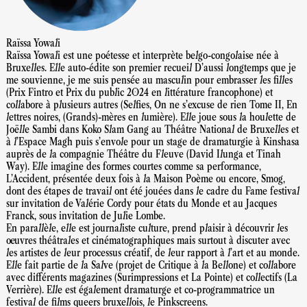
Raïssa Yowali
Raïssa Yowali est une poétesse et interprète belgo-congolaise née à
Bruxelles. Elle auto-édite son premier recueil D’aussi longtemps que je
me souvienne, je me suis pensée au masculin pour embrasser les filles
(Prix Fintro et Prix du public 2024 en littérature francophone) et
collabore à plusieurs autres (Selfies, On ne s’excuse de rien Tome II, En
lettres noires, (Grands)-mères en lumière). Elle joue sous la houlette de
Joëlle Sambi dans Koko Slam Gang au Théâtre National de Bruxelles et
à l’Espace Magh puis s’envole pour un stage de dramaturgie à Kinshasa
auprès de la compagnie Théâtre du Fleuve (David Ilunga et Tinah
Way). Elle imagine des formes courtes comme sa performance,
L’Accident, présentée deux fois à la Maison Poème ou encore, Smog,
dont des étapes de travail ont été jouées dans le cadre du Fame festival
sur invitation de Valérie Cordy pour états du Monde et au Jacques
Franck, sous invitation de Julie Lombe.
En parallèle, elle est journaliste culture, prend plaisir à découvrir les
œuvres théâtrales et cinématographiques mais surtout à discuter avec
les artistes de leur processus créatif, de leur rapport à l’art et au monde.
Elle fait partie de la Salve (projet de Critique à la Bellone) et collabore
avec différents magazines (Surimpressions et La Pointe) et collectifs (La
Verrière). Elle est également dramaturge et co-programmatrice un
festival de films queers bruxellois, le Pinkscreens.