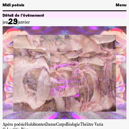
Midi poésie
Menu
Détail de l’événement
29
jeu
janvier
Apéro poésie
Holobiontes
Danse
Corps
Biologie
Théâtre Varia