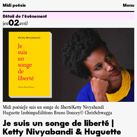
Midi poésie
Menu
Détail de l’événement
02
jeu
avril
Midi poésie
Je suis un songe de liberté
Ketty Nivyabandi
Huguette Izobimpa
Editions Bruno Doucey
© ChrisSchwagga
Je suis un songe de liberté |
Ketty Nivyabandi & Huguette