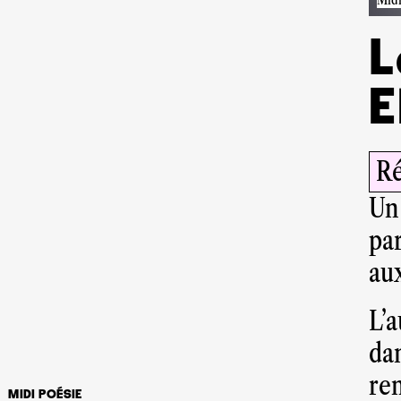
L
E
Ré
Un
pa
au
L’
dan
re
MIDI POÉSIE