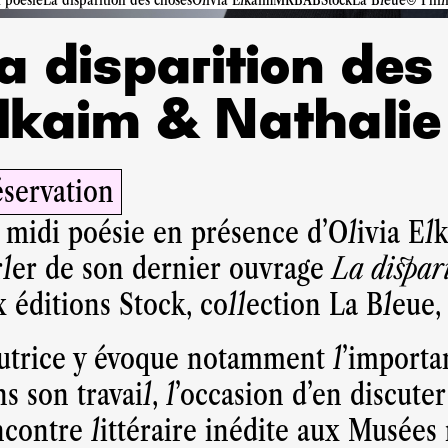
a disparition des
lkaim & Nathali
servation
 midi poésie en présence d’Olivia Elk
rler de son dernier ouvrage
La dispari
x éditions Stock, collection La Bleue,
autrice y évoque notamment l’import
s son travail, l’occasion d’en discuter
ncontre littéraire inédite aux Musées