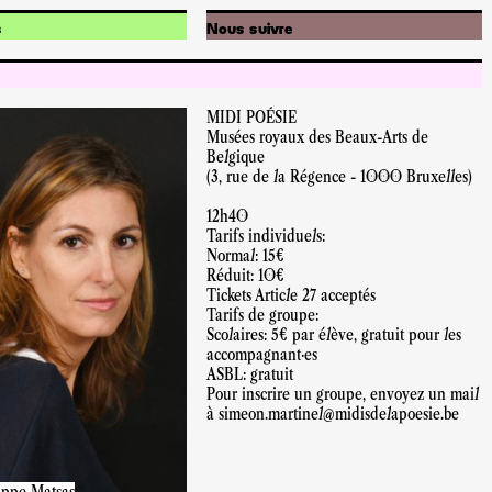
s
Nous suivre
s
Instagram
ésie
Facebook
Soundcloud
Youtube
MIDI POÉSIE
Newsletter
Musées royaux des Beaux-Arts de
Belgique
(3, rue de la Régence - 1000 Bruxelles)
12h40
Tarifs individuels:
Normal: 15€
Réduit: 10€
Tickets Article 27 acceptés
Tarifs de groupe:
Scolaires: 5€ par élève, gratuit pour les
accompagnant·es
ASBL: gratuit
Pour inscrire un groupe, envoyez un mail
à simeon.martinel@midisdelapoesie.be
ippe Matsas