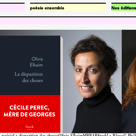
poésie ensemble
Nos édition
Qu’est-ce que poésie ensemble ?
Publication
Nos projets
Fonds de po
 poésie
La disparition des choses
Olivia Elkaim
MRBAB
Stock
La Bleue
© Phil