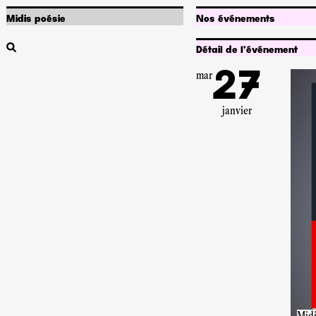
Midis poésie
Nos événements
Qui sommes-nous ?
Programmation
Infos pratiques
Abonnements
Détail de l’événement
Artiste associé•e
Captures sonores
Partenariats
Accessibilité
mar
27
Offres d'emploi
Poetik Bazar
janvier
Rechercher
Midi