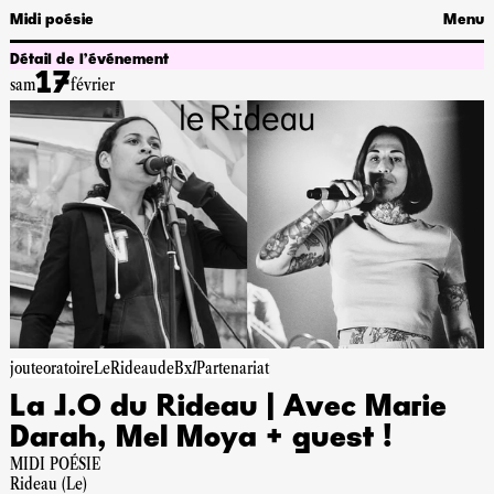
Midi poésie
Menu
Détail de l’événement
17
sam
février
jouteoratoire
LeRideaudeBxl
Partenariat
La J.O du Rideau | Avec Marie
Darah, Mel Moya + guest !
MIDI POÉSIE
Rideau (Le)