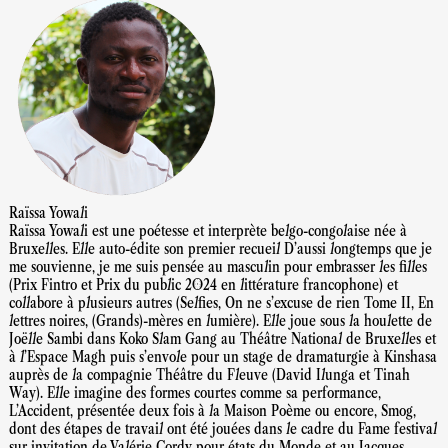
Raïssa Yowali
Raïssa Yowali est une poétesse et interprète belgo-congolaise née à
Bruxelles. Elle auto-édite son premier recueil D’aussi longtemps que je
me souvienne, je me suis pensée au masculin pour embrasser les filles
(Prix Fintro et Prix du public 2024 en littérature francophone) et
collabore à plusieurs autres (Selfies, On ne s’excuse de rien Tome II, En
lettres noires, (Grands)-mères en lumière). Elle joue sous la houlette de
Joëlle Sambi dans Koko Slam Gang au Théâtre National de Bruxelles et
à l’Espace Magh puis s’envole pour un stage de dramaturgie à Kinshasa
auprès de la compagnie Théâtre du Fleuve (David Ilunga et Tinah
Way). Elle imagine des formes courtes comme sa performance,
L’Accident, présentée deux fois à la Maison Poème ou encore, Smog,
dont des étapes de travail ont été jouées dans le cadre du Fame festival
sur invitation de Valérie Cordy pour états du Monde et au Jacques