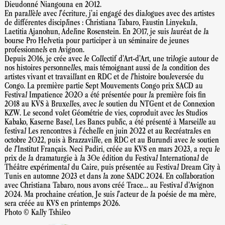
Dieudonné Niangouna en 2012.
En parallèle avec l’écriture, j’ai engagé des dialogues avec des artistes
de différentes disciplines : Christiana Tabaro, Faustin Linyekula,
Laetitia Ajanohun, Adeline Rosenstein. En 2017, je suis lauréat de la
bourse Pro Helvetia pour participer à un séminaire de jeunes
professionnels en Avignon.
Depuis 2016, je crée avec le Collectif d’Art-d’Art, une trilogie autour de
nos histoires personnelles, mais témoignant aussi de la condition des
artistes vivant et travaillant en RDC et de l'histoire bouleversée du
Congo. La première partie Sept Mouvements Congo prix SACD au
Festival Impatience 2020 a été présentée pour la première fois fin
2018 au KVS à Bruxelles, avec le soutien du NTGent et de Connexion
KZW. Le second volet Géométrie de vies, coproduit avec les Studios
Kabako, Kaserne Basel, Les Bancs public, a été présenté à Marseille au
festival Les rencontres à l’échelle en juin 2022 et au Recréatrales en
octobre 2022, puis à Brazzaville, en RDC et au Burundi avec le soutien
de l’Institut Français. Neci Padiri, créée au KVS en mars 2023, a reçu le
prix de la dramaturgie à la 30e édition du Festival International de
Théâtre expérimental du Caire, puis présentée au Festival Dream City à
Tunis en automne 2023 et dans la zone SADC 2024. En collaboration
avec Christiana Tabaro, nous avons créé Trace… au Festival d’Avignon
2024. Ma prochaine création, Je suis l’acteur de la poésie de ma mère,
sera créée au KVS en printemps 2026.
Photo © Kally Tshileo