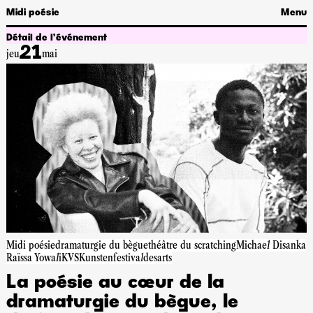
Midi poésie
Menu
Détail de l’événement
21
jeu
mai
Midi poésie
dramaturgie du bègue
théâtre du scratching
Michael Disanka
Raïssa Yowali
KVS
Kunstenfestivaldesarts
La poésie au cœur de la
dramaturgie du bègue, le