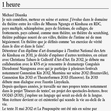
1 heure
Michael Disanka
Je suis comédien, metteur en scène et auteur. J’évolue dans le domaine
du théâtre entre les villes de Mbanza Ngungu et Kinshasa en RDC,
pays multiple, schizophrène, pays de frictions, de collages, de
frottements, pays cabossé, comme mon théâtre, un théâtre du scratching,
théâtre politique nourri de ces villes, théâtre de l’intime né de mon
bégaiement. Un théâtre que je définis comme "un exercice de vérité
dans le dire et dans le faire".
Détenteur d’un diplôme d’art dramatique à l’Institut National des Arts
de Kinshasa en 2011, je décide d'explorer d’autres territoires, en créant
avec Christiana Tabaro le Collectif d’Art-d’Art. En 2012, je débute ma
collaboration avec le KVS et je rencontre le dramaturge Congolais
Dieudonné Niangouna avec qui je participe à plusieurs festivals
notamment Connexion Kin 2012, Mantsina sur scène 2012 (Brazzaville),
Connexion Kin 2013 et Theaterformen 2013 (Hanovre). En 2015
débute mon dialogue avec Faustin Linyekula.
Depuis quelques années, je travaille sur mes propres textes notamment
dans le projet "Diseurs de textes", un projet des spectacles-lectures. Avec
00243 (2015), j’explore un langage qui serait au-delà de la langue.
Mon écriture devient ce cri existentiel qui scande la vie au-delà de la
vie.
Le texte 31 mai 2012 et La Poupoupète ont été mis en scène par