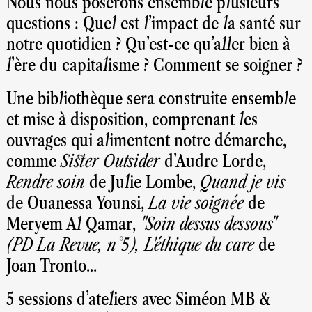
Nous nous poserons ensemble plusieurs
questions : Quel est l'impact de la santé sur
notre quotidien ? Qu'est-ce qu'aller bien à
l'ère du capitalisme ? Comment se soigner ?
Une bibliothèque sera construite ensemble
et mise à disposition, comprenant les
ouvrages qui alimentent notre démarche,
comme
Sister Outsider
d'Audre Lorde,
Rendre soin
de Julie Lombe,
Quand je vis
de Ouanessa Younsi,
La vie soignée
de
Meryem Al Qamar,
"Soin dessus dessous"
(PD La Revue, n°5), L'éthique du care
de
Joan Tronto...
5 sessions d'ateliers avec Siméon MB &