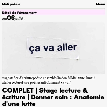
Midi poésie
Menu
Détail de l’événement
06
lun
juillet
stage
atelier d'écriture
poésie ensemble
Siméon MB
Réianne Ismaili
atelier lecture
Faire poésie
santé
Comment ça va ?
COMPLET | Stage lecture &
écriture | Donner soin : Anatomie
d'une lutte