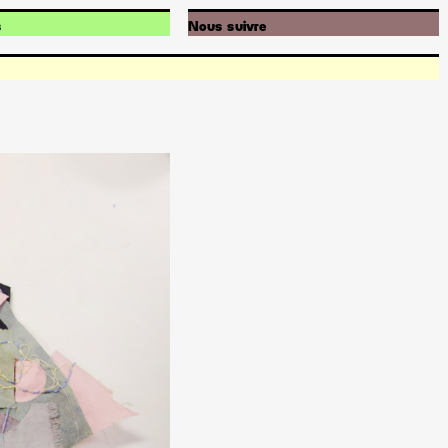
s
Nous suivre
s
Instagram
ésie
Facebook
Soundcloud
Youtube
Newsletter