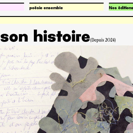
poésie ensemble
Nos édition
Qu’est-ce que poésie ensemble ?
Publication
Nos projets
Fonds de po
 son histoire
(Depuis 2024)