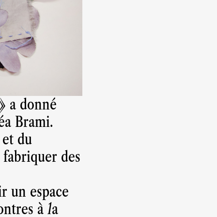
 » a donné
Léa Brami.
 et du
 fabriquer des
ir un espace
ontres à la