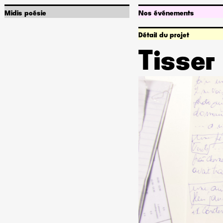
Midis poésie
Nos événements
Qui sommes-nous ?
Programmation
Infos pratiques
Abonnements
Détail du projet
Artiste associé•e
Captures sonores
Partenariats
Accessibilité
Tisser
Offres d'emploi
Poetik Bazar
Rechercher