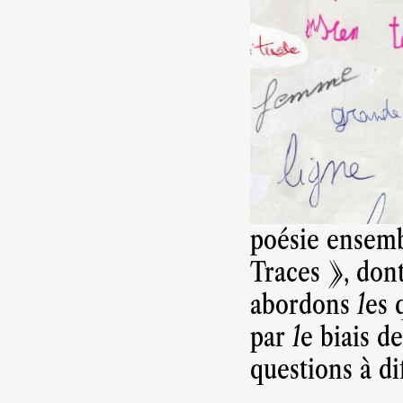
poésie ensembl
Traces », dont
abordons les q
par le biais d
questions à di