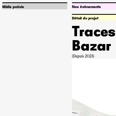
Midis poésie
Nos événements
Qui sommes-nous ?
Programmation
Infos pratiques
Abonnements
Détail du projet
Artiste associé•e
Captures sonores
Partenariats
Accessibilité
Traces
Offres d'emploi
Poetik Bazar
Bazar
Rechercher
(Depuis 2023)