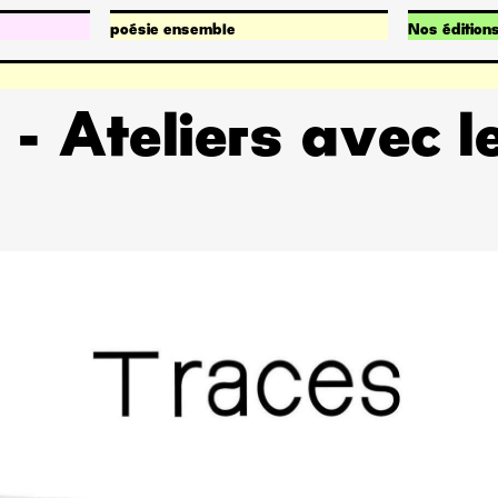
poésie ensemble
Nos édition
Qu’est-ce que poésie ensemble ?
Publication
Nos projets
Fonds de po
 - Ateliers avec l